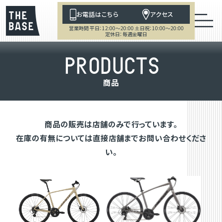
お電話はこちら
アクセス
営業時間 平日：12:00～20:00 土日祝：10:00～20:00
定休日：毎週金曜日
P
R
O
D
U
C
T
S
商
品
商品の販売は店舗のみで行っています。
在庫の有無については直接店舗までお問い合わせくださ
い。