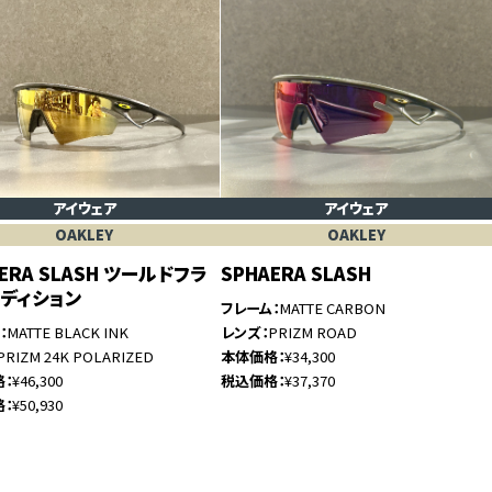
アイウェア
アイウェア
OAKLEY
OAKLEY
AERA SLASH ツールドフラ
SPHAERA SLASH
ディション
フレーム
MATTE CARBON
ム
MATTE BLACK INK
レンズ
PRIZM ROAD
PRIZM 24K POLARIZED
本体価格
¥34,300
格
¥46,300
税込価格
¥37,370
格
¥50,930