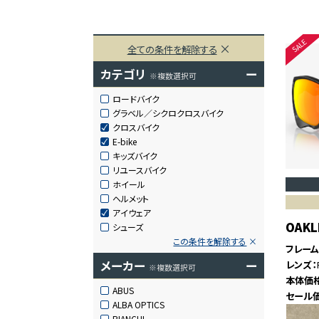
全ての条件を解除する
カテゴリ
ー
※複数選択可
ロードバイク
グラベル／シクロクロスバイク
クロスバイク
E-bike
キッズバイク
リユースバイク
ホイール
ヘルメット
アイウェア
OAKL
シューズ
この条件を解除する
フレー
メーカー
ー
レンズ
※複数選択可
本体価
ABUS
セール
ALBA OPTICS
BIANCHI