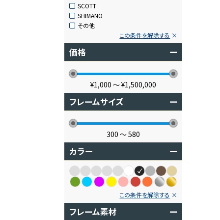
SCOTT
SHIMANO
その他
この条件を解除する
価格
ー
¥1,000
〜
¥1,500,000
フレームサイズ
ー
300
〜
580
カラー
ー
この条件を解除する
フレーム素材
ー