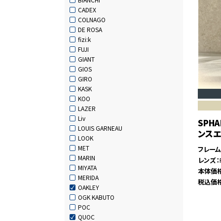
CADEX
COLNAGO
DE ROSA
fizi:k
FUJI
GIANT
GIOS
GIRO
KASK
KOO
LAZER
Liv
SPH
LOUIS GARNEAU
ンスエ
LOOK
MET
フレー
MARIN
レンズ
MIYATA
本体価
MERIDA
税込価
OAKLEY
OGK KABUTO
POC
QUOC