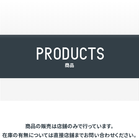
P
R
O
D
U
C
T
S
商
品
商品の販売は店舗のみで行っています。
在庫の有無については直接店舗までお問い合わせください。