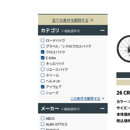
全ての条件を解除する
カテゴリ
ー
※複数選択可
ロードバイク
グラベル／シクロクロスバイク
クロスバイク
E-bike
キッズバイク
リユースバイク
ホイール
ヘルメット
アイウェア
26 C
シューズ
この条件を解除する
カラー
メーカー
ー
サイズ
※複数選択可
本体価
ABUS
税込価
ALBA OPTICS
BIANCHI