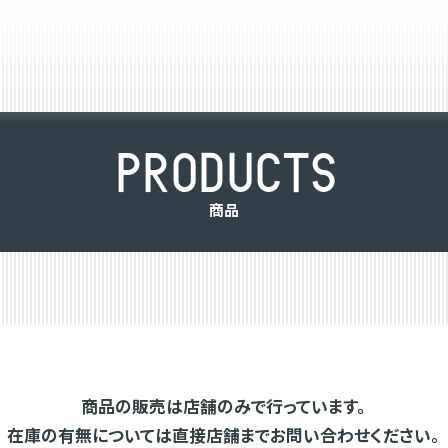
P
R
O
D
U
C
T
S
商
品
商品の販売は店舗のみで行っています。
在庫の有無については直接店舗までお問い合わせください。