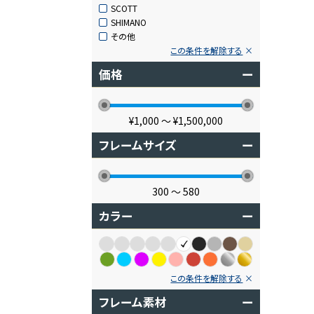
SCOTT
SHIMANO
その他
この条件を解除する
価格
ー
¥1,000
〜
¥1,500,000
フレームサイズ
ー
300
〜
580
カラー
ー
この条件を解除する
フレーム素材
ー