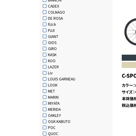
CADEX
COLNAGO
DE ROSA
fizi:k
FUJI
GIANT
GIOS
GIRO
KASK
KOO
LAZER
Liv
C-SP
LOUIS GARNEAU
カラー
LOOK
MET
サイズ
MARIN
本体価
MIYATA
税込価
MERIDA
OAKLEY
OGK KABUTO
POC
QUOC