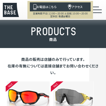
お電話はこちら
アクセス
営業時間 平日：12:00～20:00 土日祝：10:00～20:00
定休日：毎週金曜日
P
R
O
D
U
C
T
S
商
品
商品の販売は店舗のみで行っています。
在庫の有無については直接店舗までお問い合わせくださ
い。