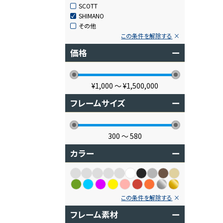
SCOTT
SHIMANO
その他
この条件を解除する
価格
ー
¥1,000
〜
¥1,500,000
フレームサイズ
ー
300
〜
580
カラー
ー
この条件を解除する
フレーム素材
ー