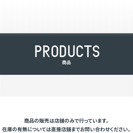
P
R
O
D
U
C
T
S
商
品
商品の販売は店舗のみで行っています。
在庫の有無については直接店舗までお問い合わせください。