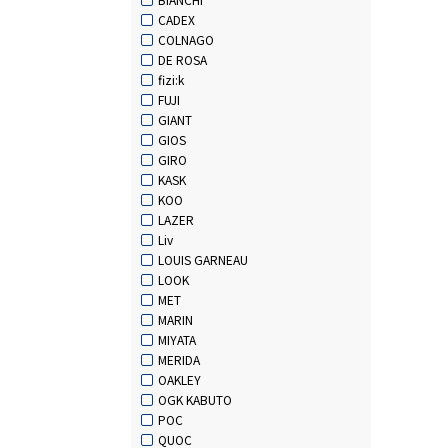
CADEX
COLNAGO
DE ROSA
fizi:k
FUJI
GIANT
GIOS
GIRO
KASK
KOO
LAZER
Liv
LOUIS GARNEAU
LOOK
MET
MARIN
MIYATA
MERIDA
OAKLEY
OGK KABUTO
POC
QUOC