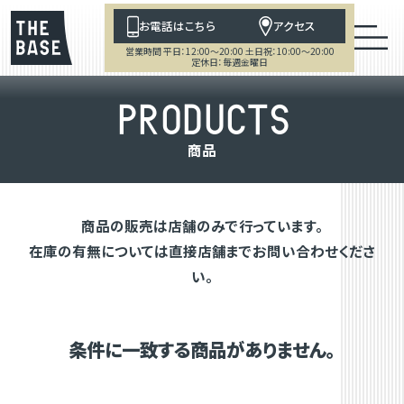
お電話はこちら
アクセス
営業時間 平日：12:00～20:00 土日祝：10:00～20:00
定休日：毎週金曜日
P
R
O
D
U
C
T
S
商
品
商品の販売は店舗のみで行っています。
在庫の有無については直接店舗までお問い合わせくださ
い。
条件に一致する商品がありません。