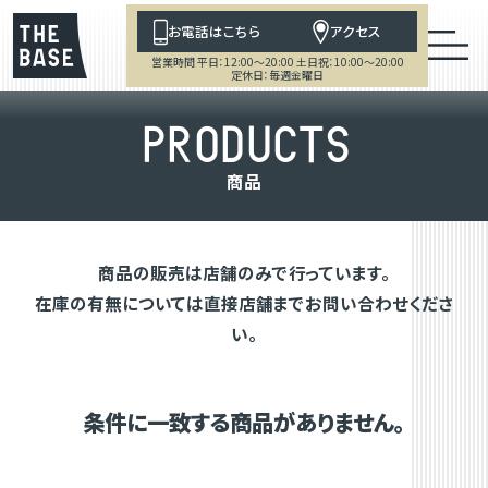
お電話はこちら
アクセス
営業時間 平日：12:00～20:00 土日祝：10:00～20:00
定休日：毎週金曜日
P
R
O
D
U
C
T
S
商
品
商品の販売は店舗のみで行っています。
在庫の有無については直接店舗までお問い合わせくださ
い。
条件に一致する商品がありません。