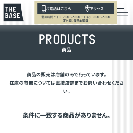
お電話はこちら
アクセス
営業時間 平日：12:00～20:00 土日祝：10:00～20:00
定休日：毎週金曜日
P
R
O
D
U
C
T
S
商
品
商品の販売は店舗のみで行っています。
在庫の有無については直接店舗までお問い合わせくださ
い。
条件に一致する商品がありません。