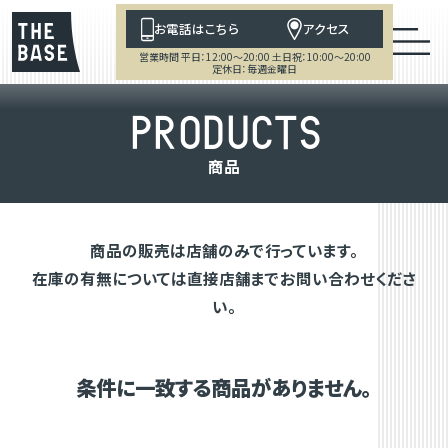
お電話はこちら
アクセス
営業時間 平日：12:00～20:00 土日祝：10:00～20:00
定休日：毎週金曜日
P
R
O
D
U
C
T
S
商
品
商品の販売は店舗のみで行っています。
在庫の有無については直接店舗までお問い合わせくださ
い。
条件に一致する商品がありません。