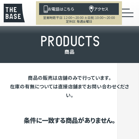
お電話はこちら
アクセス
営業時間 平日：12:00～20:00 土日祝：10:00～20:00
定休日：毎週金曜日
P
R
O
D
U
C
T
S
商
品
商品の販売は店舗のみで行っています。
在庫の有無については直接店舗までお問い合わせくださ
い。
条件に一致する商品がありません。