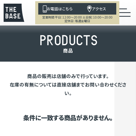
お電話はこちら
アクセス
営業時間 平日：12:00～20:00 土日祝：10:00～20:00
定休日：毎週金曜日
P
R
O
D
U
C
T
S
商
品
商品の販売は店舗のみで行っています。
在庫の有無については直接店舗までお問い合わせくださ
い。
条件に一致する商品がありません。