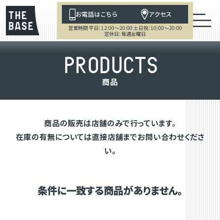
お電話はこちら
アクセス
営業時間 平日：12:00～20:00 土日祝：10:00～20:00
定休日：毎週金曜日
P
R
O
D
U
C
T
S
商
品
商品の販売は店舗のみで行っています。
在庫の有無については直接店舗までお問い合わせくださ
い。
条件に一致する商品がありません。