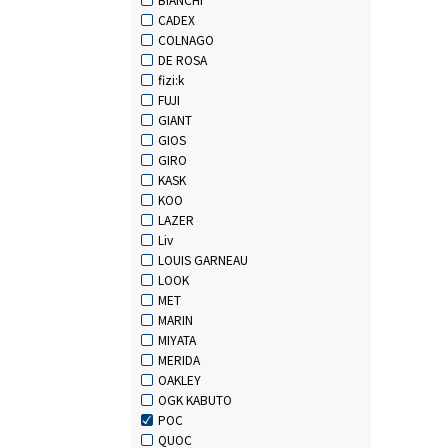
CADEX
COLNAGO
DE ROSA
fizi:k
FUJI
GIANT
GIOS
GIRO
KASK
KOO
LAZER
Liv
LOUIS GARNEAU
LOOK
MET
MARIN
MIYATA
MERIDA
OAKLEY
OGK KABUTO
POC
QUOC