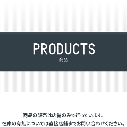
P
R
O
D
U
C
T
S
商
品
商品の販売は店舗のみで行っています。
在庫の有無については直接店舗までお問い合わせください。