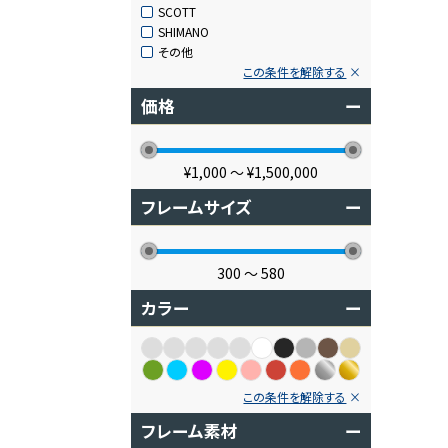
SCOTT
SHIMANO
その他
この条件を解除する
価格
ー
¥1,000
〜
¥1,500,000
フレームサイズ
ー
300
〜
580
カラー
ー
この条件を解除する
フレーム素材
ー