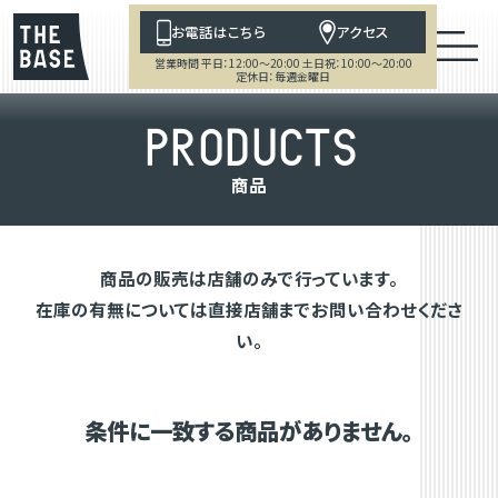
お電話はこちら
アクセス
営業時間 平日：12:00～20:00 土日祝：10:00～20:00
定休日：毎週金曜日
P
R
O
D
U
C
T
S
商
品
商品の販売は店舗のみで行っています。
在庫の有無については直接店舗までお問い合わせくださ
い。
条件に一致する商品がありません。