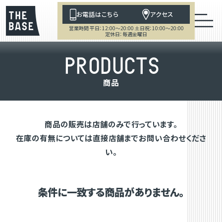
お電話はこちら
アクセス
営業時間 平日：12:00～20:00 土日祝：10:00～20:00
定休日：毎週金曜日
P
R
O
D
U
C
T
S
商
品
商品の販売は店舗のみで行っています。
在庫の有無については直接店舗までお問い合わせくださ
い。
条件に一致する商品がありません。