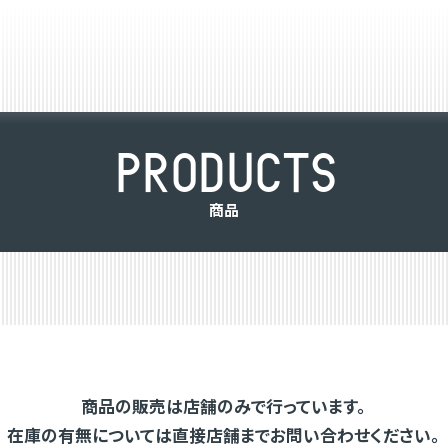
P
R
O
D
U
C
T
S
商
品
商品の販売は店舗のみで行っています。
在庫の有無については直接店舗までお問い合わせください。