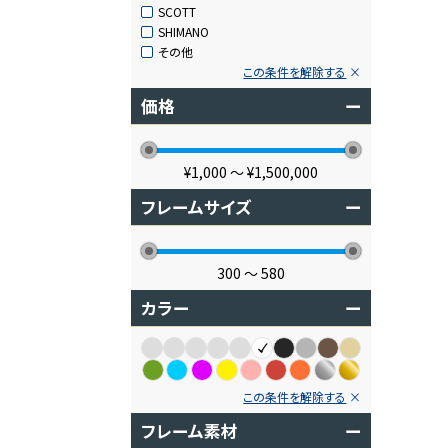
SCOTT
SHIMANO
その他
この条件を解除する
価格
ー
¥1,000
〜
¥1,500,000
フレームサイズ
ー
300
〜
580
カラー
ー
この条件を解除する
フレーム素材
ー