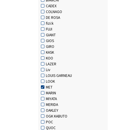
CADEX
COLNAGO
DE ROSA
fizi:k
FUJI
GIANT
GIOS
GIRO
KASK
KOO
LAZER
Liv
LOUIS GARNEAU
LOOK
MET
MARIN
MIYATA
MERIDA
OAKLEY
OGK KABUTO
POC
QUOC