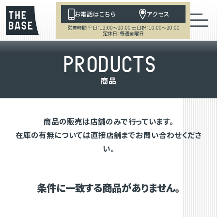
お電話はこちら
アクセス
営業時間 平日：12:00～20:00 土日祝：10:00～20:00
定休日：毎週金曜日
P
R
O
D
U
C
T
S
商
品
商品の販売は店舗のみで行っています。
在庫の有無については直接店舗までお問い合わせくださ
い。
条件に一致する商品がありません。