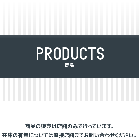
P
R
O
D
U
C
T
S
商
品
商品の販売は店舗のみで行っています。
在庫の有無については直接店舗までお問い合わせください。