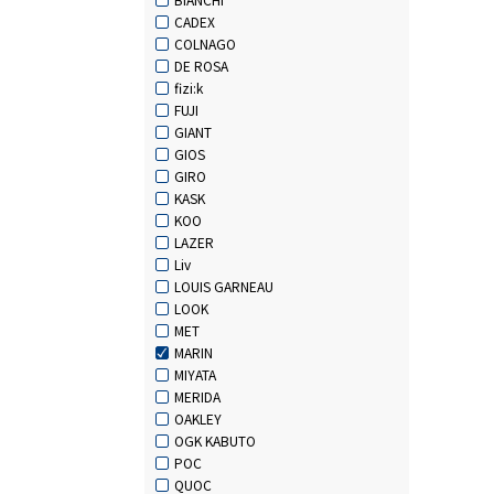
CADEX
COLNAGO
DE ROSA
fizi:k
FUJI
GIANT
GIOS
GIRO
KASK
KOO
LAZER
Liv
LOUIS GARNEAU
LOOK
MET
MARIN
MIYATA
MERIDA
OAKLEY
OGK KABUTO
POC
QUOC