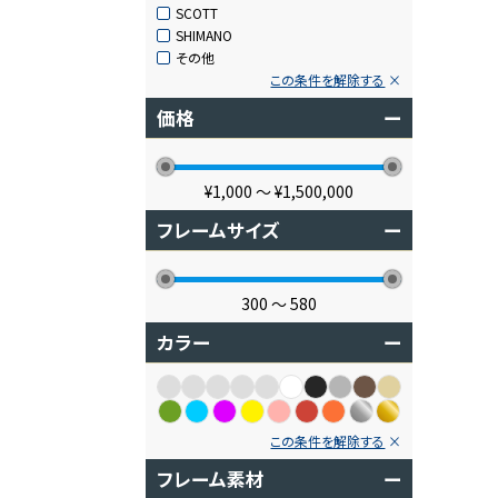
SCOTT
SHIMANO
その他
この条件を解除する
価格
ー
¥1,000
〜
¥1,500,000
フレームサイズ
ー
300
〜
580
カラー
ー
この条件を解除する
フレーム素材
ー