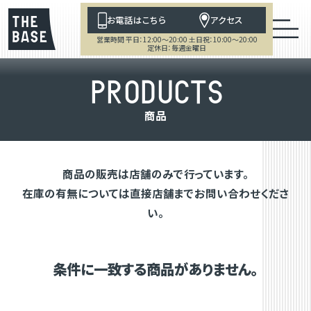
お電話はこちら
アクセス
営業時間 平日：12:00～20:00 土日祝：10:00～20:00
定休日：毎週金曜日
P
R
O
D
U
C
T
S
商
品
商品の販売は店舗のみで行っています。
在庫の有無については直接店舗までお問い合わせくださ
い。
条件に一致する商品がありません。