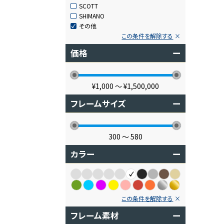
SCOTT
SHIMANO
その他
この条件を解除する
価格
ー
¥1,000
〜
¥1,500,000
フレームサイズ
ー
300
〜
580
カラー
ー
この条件を解除する
フレーム素材
ー