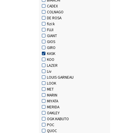
CADEX
COLNAGO
DE ROSA
fizi:k
FUJI
GIANT
GIOS
GIRO
KASK
KOO
LAZER
Liv
LOUIS GARNEAU
LOOK
MET
MARIN
MIYATA
MERIDA
OAKLEY
OGK KABUTO
POC
QUOC