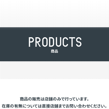
P
R
O
D
U
C
T
S
商
品
商品の販売は店舗のみで行っています。
在庫の有無については直接店舗までお問い合わせください。