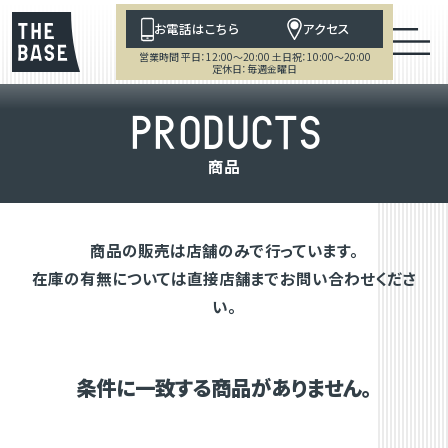
お電話はこちら
アクセス
営業時間 平日：12:00～20:00 土日祝：10:00～20:00
定休日：毎週金曜日
P
R
O
D
U
C
T
S
商
品
商品の販売は店舗のみで行っています。
在庫の有無については直接店舗までお問い合わせくださ
い。
条件に一致する商品がありません。