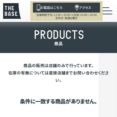
お電話はこちら
アクセス
営業時間 平日：12:00～20:00 土日祝：10:00～20:00
定休日：毎週金曜日
P
R
O
D
U
C
T
S
商
品
商品の販売は店舗のみで行っています。
在庫の有無については直接店舗までお問い合わせくださ
い。
条件に一致する商品がありません。