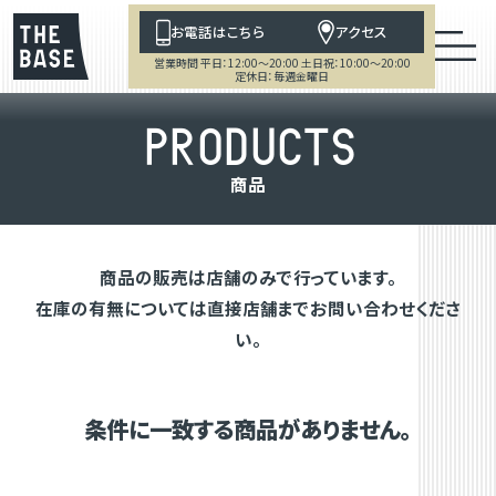
お電話はこちら
アクセス
営業時間 平日：12:00～20:00 土日祝：10:00～20:00
定休日：毎週金曜日
P
R
O
D
U
C
T
S
商
品
商品の販売は店舗のみで行っています。
在庫の有無については直接店舗までお問い合わせくださ
い。
条件に一致する商品がありません。