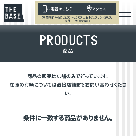
お電話はこちら
アクセス
営業時間 平日：12:00～20:00 土日祝：10:00～20:00
定休日：毎週金曜日
P
R
O
D
U
C
T
S
商
品
商品の販売は店舗のみで行っています。
在庫の有無については直接店舗までお問い合わせくださ
い。
条件に一致する商品がありません。