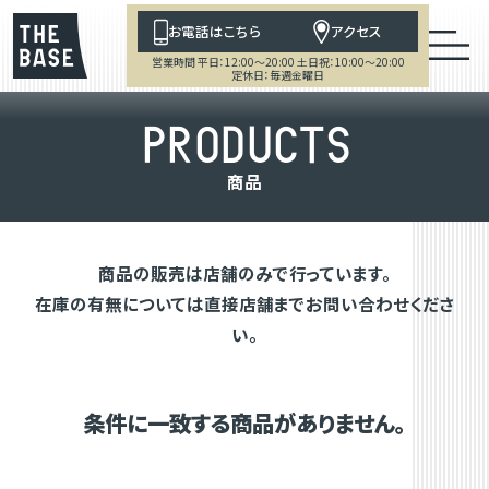
お電話はこちら
アクセス
営業時間 平日：12:00～20:00 土日祝：10:00～20:00
定休日：毎週金曜日
P
R
O
D
U
C
T
S
商
品
商品の販売は店舗のみで行っています。
在庫の有無については直接店舗までお問い合わせくださ
い。
条件に一致する商品がありません。