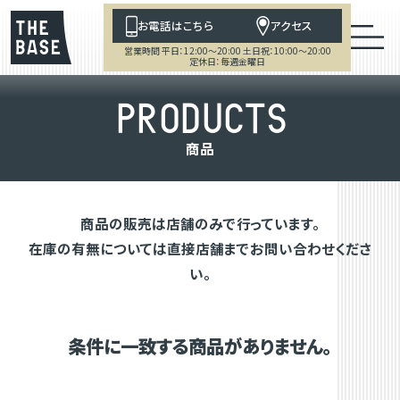
お電話はこちら
アクセス
営業時間 平日：12:00～20:00 土日祝：10:00～20:00
定休日：毎週金曜日
P
R
O
D
U
C
T
S
商
品
商品の販売は店舗のみで行っています。
在庫の有無については直接店舗までお問い合わせくださ
い。
条件に一致する商品がありません。