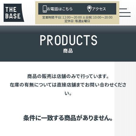
お電話はこちら
アクセス
営業時間 平日：12:00～20:00 土日祝：10:00～20:00
定休日：毎週金曜日
P
R
O
D
U
C
T
S
商
品
商品の販売は店舗のみで行っています。
在庫の有無については直接店舗までお問い合わせくださ
い。
条件に一致する商品がありません。