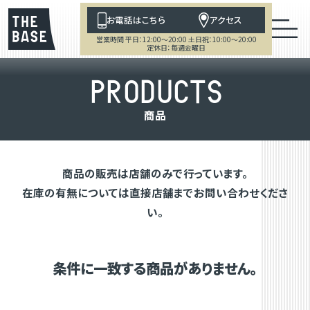
お電話はこちら
アクセス
営業時間 平日：12:00～20:00 土日祝：10:00～20:00
定休日：毎週金曜日
P
R
O
D
U
C
T
S
商
品
商品の販売は店舗のみで行っています。
在庫の有無については直接店舗までお問い合わせくださ
い。
条件に一致する商品がありません。