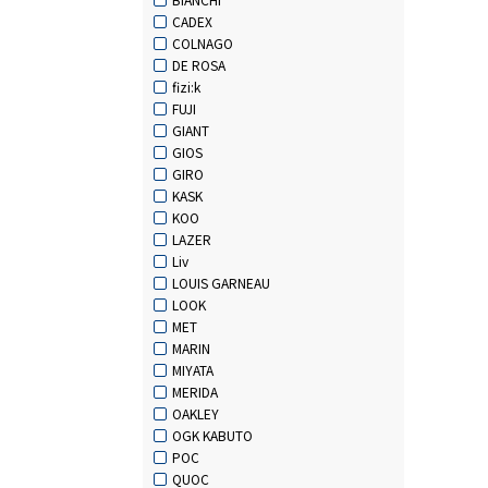
CADEX
COLNAGO
DE ROSA
fizi:k
FUJI
GIANT
GIOS
GIRO
KASK
KOO
LAZER
Liv
LOUIS GARNEAU
LOOK
MET
MARIN
MIYATA
MERIDA
OAKLEY
OGK KABUTO
POC
QUOC