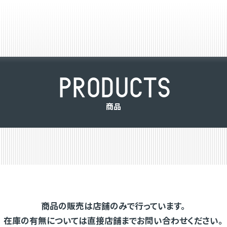
P
R
O
D
U
C
T
S
商
品
商品の販売は店舗のみで行っています。
在庫の有無については直接店舗までお問い合わせください。