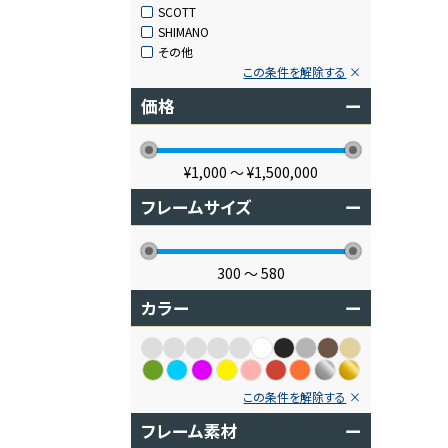
SCOTT
SHIMANO
その他
この条件を解除する
価格
ー
¥1,000
〜
¥1,500,000
フレームサイズ
ー
300
〜
580
カラー
ー
この条件を解除する
フレーム素材
ー