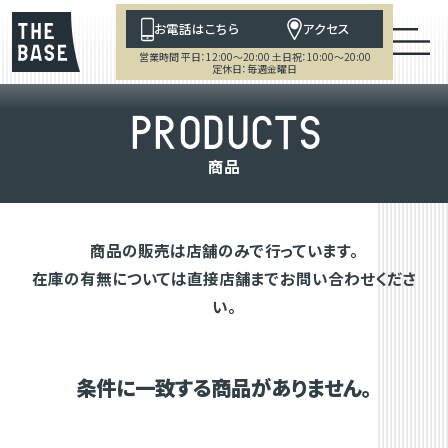
お電話はこちら
アクセス
営業時間 平日：12:00～20:00 土日祝：10:00～20:00
定休日：毎週金曜日
P
R
O
D
U
C
T
S
商
品
商品の販売は店舗のみで行っています。
在庫の有無については直接店舗までお問い合わせくださ
い。
条件に一致する商品がありません。