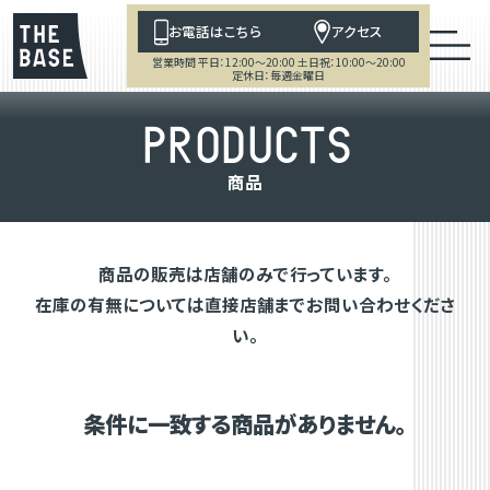
お電話はこちら
アクセス
営業時間 平日：12:00～20:00 土日祝：10:00～20:00
定休日：毎週金曜日
P
R
O
D
U
C
T
S
商
品
商品の販売は店舗のみで行っています。
在庫の有無については直接店舗までお問い合わせくださ
い。
条件に一致する商品がありません。