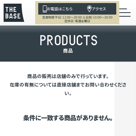
お電話はこちら
アクセス
営業時間 平日：12:00～20:00 土日祝：10:00～20:00
定休日：毎週金曜日
P
R
O
D
U
C
T
S
商
品
商品の販売は店舗のみで行っています。
在庫の有無については直接店舗までお問い合わせくださ
い。
条件に一致する商品がありません。