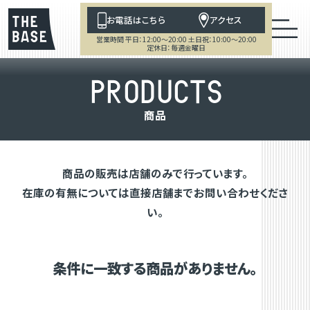
お電話はこちら
アクセス
営業時間 平日：12:00～20:00 土日祝：10:00～20:00
定休日：毎週金曜日
P
R
O
D
U
C
T
S
商
品
商品の販売は店舗のみで行っています。
在庫の有無については直接店舗までお問い合わせくださ
い。
条件に一致する商品がありません。