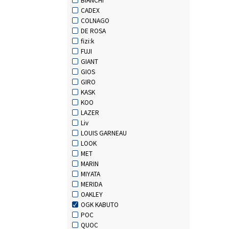
CADEX
COLNAGO
DE ROSA
fizi:k
FUJI
GIANT
GIOS
GIRO
KASK
KOO
LAZER
Liv
LOUIS GARNEAU
LOOK
MET
MARIN
MIYATA
MERIDA
OAKLEY
OGK KABUTO
POC
QUOC