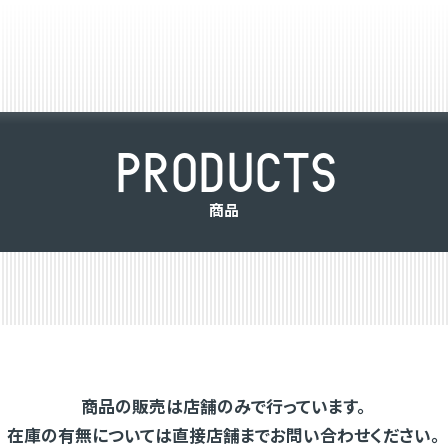
P
R
O
D
U
C
T
S
商
品
商品の販売は店舗のみで行っています。
在庫の有無については直接店舗までお問い合わせください。