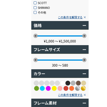
SCOTT
SHIMANO
その他
この条件を解除する
価格
ー
¥1,000
〜
¥1,500,000
フレームサイズ
ー
300
〜
580
カラー
ー
この条件を解除する
フレーム素材
ー