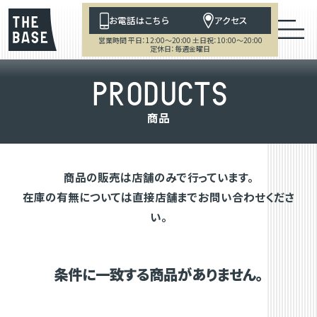
お電話はこちら
アクセス
営業時間 平日：12:00～20:00 土日祝：10:00～20:00
定休日：毎週金曜日
P
R
O
D
U
C
T
S
商
品
商品の販売は店舗のみで行っています。
在庫の有無については直接店舗までお問い合わせくださ
い。
条件に一致する商品がありません。