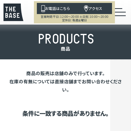
お電話はこちら
アクセス
営業時間 平日：12:00～20:00 土日祝：10:00～20:00
定休日：毎週金曜日
P
R
O
D
U
C
T
S
商
品
商品の販売は店舗のみで行っています。
在庫の有無については直接店舗までお問い合わせくださ
い。
条件に一致する商品がありません。