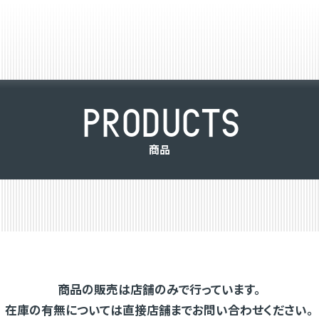
P
R
O
D
U
C
T
S
商
品
商品の販売は店舗のみで行っています。
在庫の有無については直接店舗までお問い合わせください。