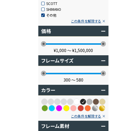
SCOTT
SHIMANO
その他
この条件を解除する
価格
ー
¥1,000
〜
¥1,500,000
フレームサイズ
ー
300
〜
580
カラー
ー
この条件を解除する
フレーム素材
ー