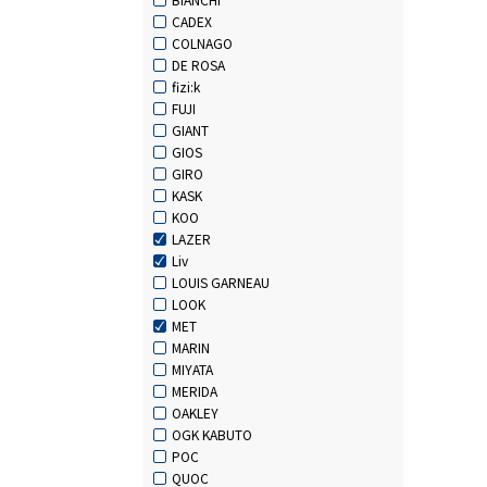
CADEX
COLNAGO
DE ROSA
fizi:k
FUJI
GIANT
GIOS
GIRO
KASK
KOO
LAZER
Liv
LOUIS GARNEAU
LOOK
MET
MARIN
MIYATA
MERIDA
OAKLEY
OGK KABUTO
POC
QUOC