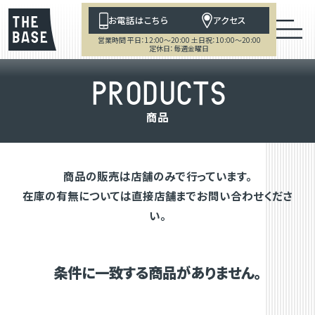
お電話はこちら
アクセス
営業時間 平日：12:00～20:00 土日祝：10:00～20:00
定休日：毎週金曜日
P
R
O
D
U
C
T
S
商
品
商品の販売は店舗のみで行っています。
在庫の有無については直接店舗までお問い合わせくださ
い。
条件に一致する商品がありません。