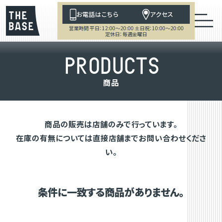
お電話はこちら
アクセス
営業時間 平日：12:00～20:00 土日祝：10:00～20:00
定休日：毎週金曜日
P
R
O
D
U
C
T
S
商
品
商品の販売は店舗のみで行っています。
在庫の有無については直接店舗までお問い合わせくださ
い。
条件に一致する商品がありません。