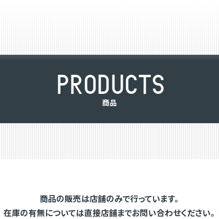
P
R
O
D
U
C
T
S
商
品
商品の販売は店舗のみで行っています。
在庫の有無については直接店舗までお問い合わせください。