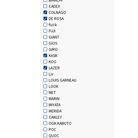
CADEX
COLNAGO
DE ROSA
fizi:k
FUJI
GIANT
GIOS
GIRO
KASK
KOO
LAZER
Liv
LOUIS GARNEAU
LOOK
MET
MARIN
MIYATA
MERIDA
OAKLEY
OGK KABUTO
POC
QUOC