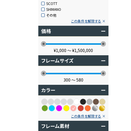
SCOTT
SHIMANO
その他
この条件を解除する
価格
ー
¥1,000
〜
¥1,500,000
フレームサイズ
ー
300
〜
580
カラー
ー
この条件を解除する
フレーム素材
ー