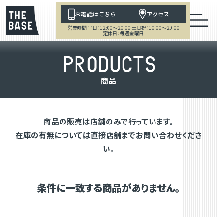
お電話はこちら
アクセス
営業時間 平日：12:00～20:00 土日祝：10:00～20:00
定休日：毎週金曜日
P
R
O
D
U
C
T
S
商
品
商品の販売は店舗のみで行っています。
在庫の有無については直接店舗までお問い合わせくださ
い。
条件に一致する商品がありません。