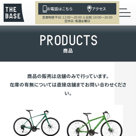
お電話はこちら
アクセス
営業時間 平日：12:00～20:00 土日祝：10:00～20:00
定休日：毎週金曜日
P
R
O
D
U
C
T
S
商
品
商品の販売は店舗のみで行っています。
在庫の有無については直接店舗までお問い合わせくださ
い。