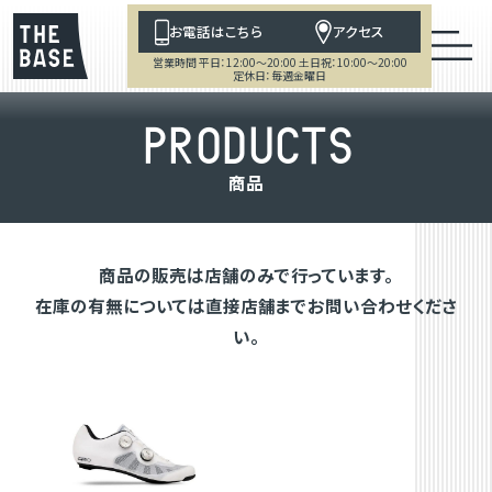
お電話はこちら
アクセス
営業時間 平日：12:00～20:00 土日祝：10:00～20:00
定休日：毎週金曜日
P
R
O
D
U
C
T
S
商
品
商品の販売は店舗のみで行っています。
在庫の有無については直接店舗までお問い合わせくださ
い。