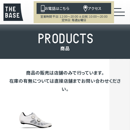
お電話はこちら
アクセス
営業時間 平日：12:00～20:00 土日祝：10:00～20:00
定休日：毎週金曜日
P
R
O
D
U
C
T
S
商
品
商品の販売は店舗のみで行っています。
在庫の有無については直接店舗までお問い合わせくださ
い。