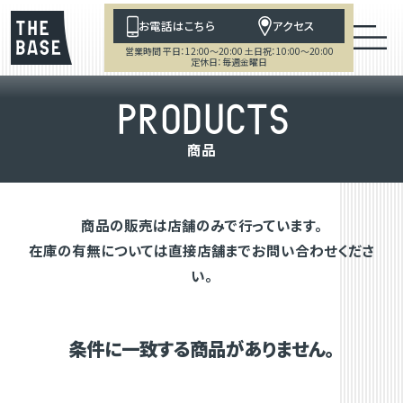
お電話はこちら
アクセス
営業時間 平日：12:00～20:00 土日祝：10:00～20:00
定休日：毎週金曜日
P
R
O
D
U
C
T
S
商
品
商品の販売は店舗のみで行っています。
在庫の有無については直接店舗までお問い合わせくださ
い。
条件に一致する商品がありません。