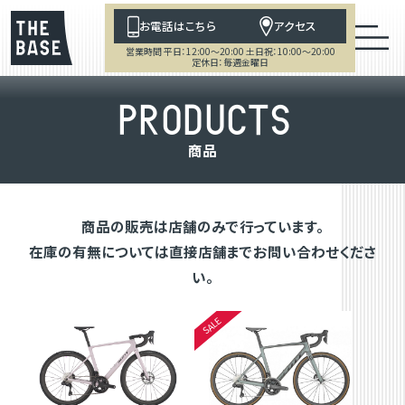
お電話はこちら
アクセス
営業時間 平日：12:00～20:00 土日祝：10:00～20:00
定休日：毎週金曜日
P
R
O
D
U
C
T
S
商
品
商品の販売は店舗のみで行っています。
在庫の有無については直接店舗までお問い合わせくださ
い。