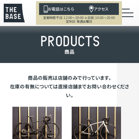
お電話はこちら
アクセス
営業時間 平日：12:00～20:00 土日祝：10:00～20:00
定休日：毎週金曜日
P
R
O
D
U
C
T
S
商
品
商品の販売は店舗のみで行っています。
在庫の有無については直接店舗までお問い合わせくださ
い。