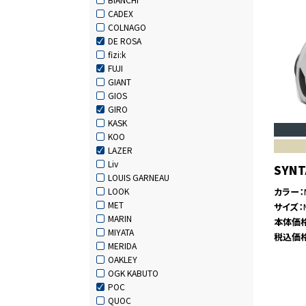
CADEX
COLNAGO
DE ROSA
fizi:k
FUJI
GIANT
GIOS
GIRO
KASK
KOO
LAZER
Liv
SYNT
LOUIS GARNEAU
カラー
LOOK
MET
サイズ
MARIN
本体価
MIYATA
税込価
MERIDA
OAKLEY
OGK KABUTO
POC
QUOC