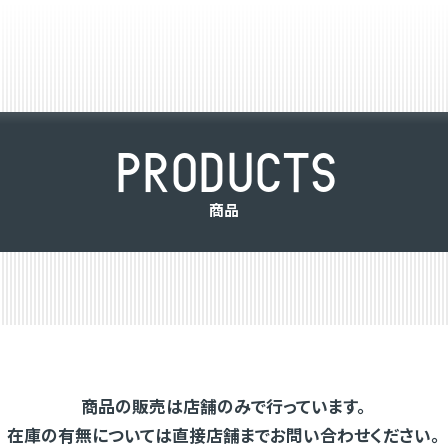
P
R
O
D
U
C
T
S
商
品
商品の販売は店舗のみで行っています。
在庫の有無については直接店舗までお問い合わせください。