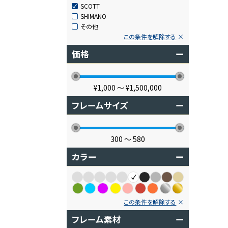
SCOTT
SHIMANO
その他
この条件を解除する
価格
ー
¥1,000
〜
¥1,500,000
フレームサイズ
ー
300
〜
580
カラー
ー
この条件を解除する
フレーム素材
ー