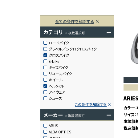
全ての条件を解除する
カテゴリ
ー
※複数選択可
ロードバイク
グラベル／シクロクロスバイク
クロスバイク
E-bike
キッズバイク
リユースバイク
ホイール
ヘルメット
アイウェア
ARIE
シューズ
この条件を解除する
カラー
メーカー
ー
サイズ
※複数選択可
本体価
ABUS
税込価
ALBA OPTICS
BIANCHI