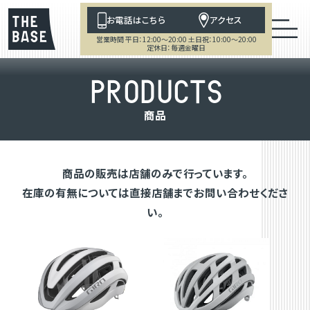
お電話はこちら
アクセス
営業時間 平日：12:00～20:00 土日祝：10:00～20:00
定休日：毎週金曜日
P
R
O
D
U
C
T
S
商
品
商品の販売は店舗のみで行っています。
在庫の有無については直接店舗までお問い合わせくださ
い。