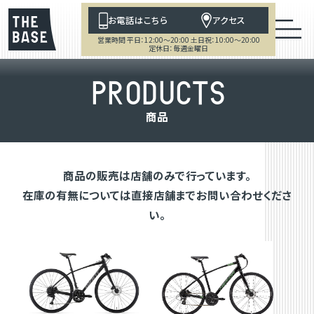
お電話はこちら
アクセス
営業時間 平日：12:00～20:00 土日祝：10:00～20:00
定休日：毎週金曜日
P
R
O
D
U
C
T
S
商
品
商品の販売は店舗のみで行っています。
在庫の有無については直接店舗までお問い合わせくださ
い。